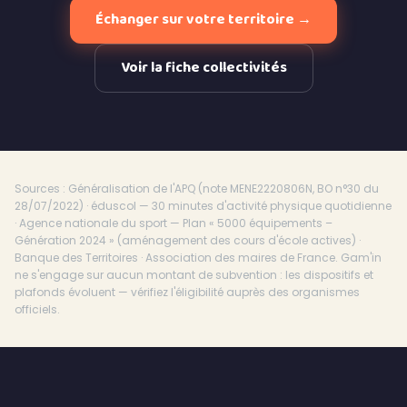
Échanger sur votre territoire →
Voir la fiche collectivités
Sources : Généralisation de l'APQ (note MENE2220806N, BO n°30 du
28/07/2022) · éduscol — 30 minutes d'activité physique quotidienne
· Agence nationale du sport — Plan « 5000 équipements –
Génération 2024 » (aménagement des cours d'école actives) ·
Banque des Territoires · Association des maires de France. Gam'in
ne s'engage sur aucun montant de subvention : les dispositifs et
plafonds évoluent — vérifiez l'éligibilité auprès des organismes
officiels.