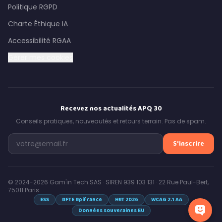
Politique RGPD
Charte Éthique IA
Accessibilité RGAA
Gérer mes cookies
Recevez nos actualités APQ 30
Conseils pratiques, nouveautés et retours terrain. Pas de spam.
S'inscrire
© 2024-2026 Gam'in Tech SAS · SIREN 939 103 131 · 22 Rue Paul-Bert,
75011 Paris
ESS
BFTE Bpifrance
HIIT 2026
WCAG 2.1 AA
Données souveraines EU