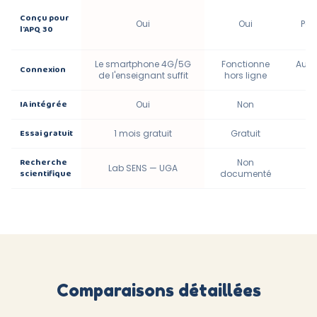
Conçu pour
Oui
Oui
Par
l'APQ 30
Le smartphone 4G/5G
Fonctionne
Aucu
Connexion
de l'enseignant suffit
hors ligne
IA intégrée
Oui
Non
Essai gratuit
1 mois gratuit
Gratuit
Recherche
Non
Lab SENS — UGA
scientifique
documenté
Comparaisons détaillées