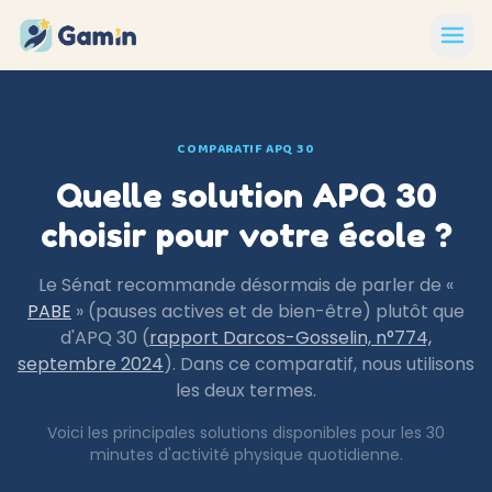
Aller au contenu
COMPARATIF APQ 30
Quelle solution APQ 30
choisir pour votre école ?
Le Sénat recommande désormais de parler de «
PABE
» (pauses actives et de bien-être) plutôt que
d'APQ 30 (
rapport Darcos-Gosselin, n°774,
septembre 2024
). Dans ce comparatif, nous utilisons
les deux termes.
Voici les principales solutions disponibles pour les 30
minutes d'activité physique quotidienne.