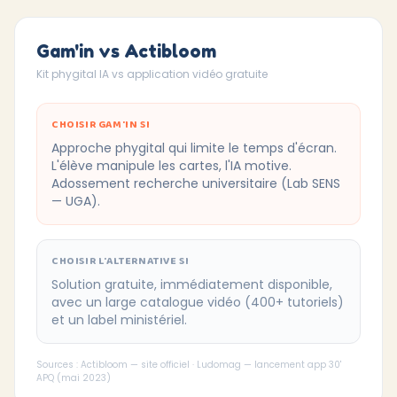
Gam'in vs Actibloom
Kit phygital IA vs application vidéo gratuite
CHOISIR GAM'IN SI
Approche phygital qui limite le temps d'écran.
L'élève manipule les cartes, l'IA motive.
Adossement recherche universitaire (Lab SENS
— UGA).
CHOISIR L'ALTERNATIVE SI
Solution gratuite, immédiatement disponible,
avec un large catalogue vidéo (400+ tutoriels)
et un label ministériel.
Sources : Actibloom — site officiel · Ludomag — lancement app 30'
APQ (mai 2023)