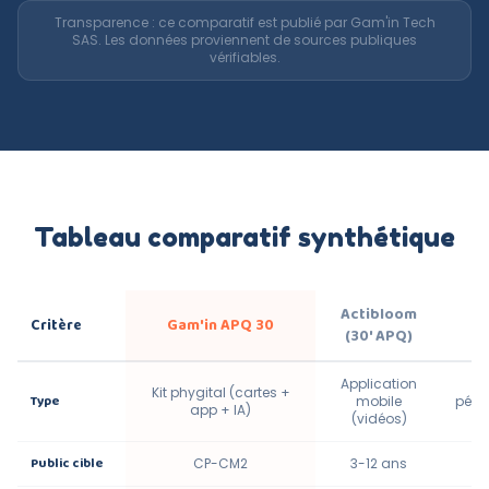
Transparence : ce comparatif est publié par Gam'in Tech
SAS. Les données proviennent de sources publiques
vérifiables.
Tableau comparatif synthétique
Actibloom
Critère
Gam'in APQ 30
(30' APQ)
Application
Kit phygital (cartes +
Type
mobile
péda
app + IA)
(vidéos)
Public cible
CP-CM2
3-12 ans
Cy