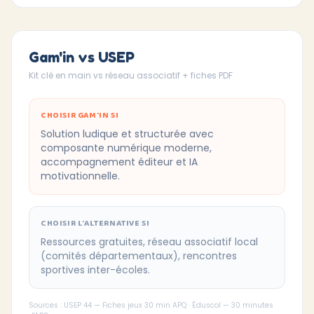
Gam'in vs USEP
Kit clé en main vs réseau associatif + fiches PDF
CHOISIR GAM'IN SI
Solution ludique et structurée avec
composante numérique moderne,
accompagnement éditeur et IA
motivationnelle.
CHOISIR L'ALTERNATIVE SI
Ressources gratuites, réseau associatif local
(comités départementaux), rencontres
sportives inter-écoles.
Sources : USEP 44 — Fiches jeux 30 min APQ · Éduscol — 30 minutes