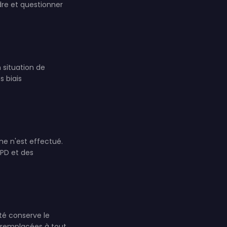
dre et questionner
 situation de
s biais
e n'est effectué.
GPD et des
nté conserve le
u remplacées à tout