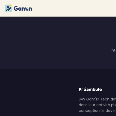
Aller au contenu
In
Préambule
SAS Gam'in Tech déve
dans leur activité ph
conception, le déve