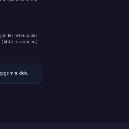
rer les retours des
s (AI Act européen)
@gamin.kids
.