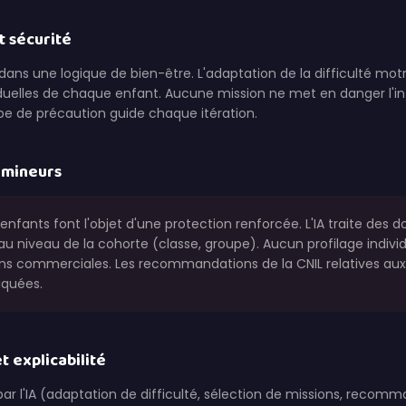
t sécurité
dans une logique de bien-être. L'adaptation de la difficulté mo
duelles de chaque enfant. Aucune mission ne met en danger l'in
cipe de précaution guide chaque itération.
s mineurs
nfants font l'objet d'une protection renforcée. L'IA traite des
 niveau de la cohorte (classe, groupe). Aucun profilage individ
ins commerciales. Les recommandations de la CNIL relatives au
iquées.
t explicabilité
 par l'IA (adaptation de difficulté, sélection de missions, recom