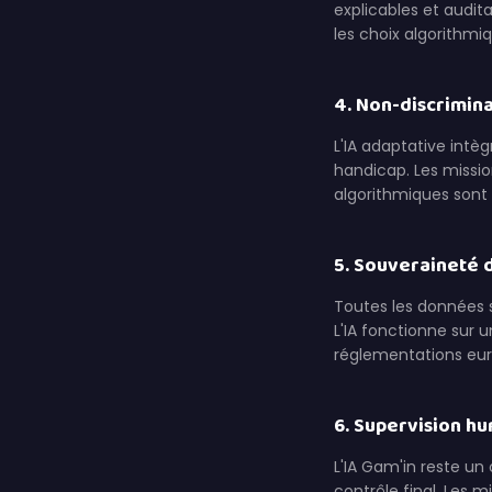
explicables et audi
les choix algorithmiq
4. Non-discrimina
L'IA adaptative intè
handicap. Les mission
algorithmiques sont 
5. Souveraineté 
Toutes les données 
L'IA fonctionne sur 
réglementations eu
6. Supervision h
L'IA Gam'in reste un 
contrôle final. Les 