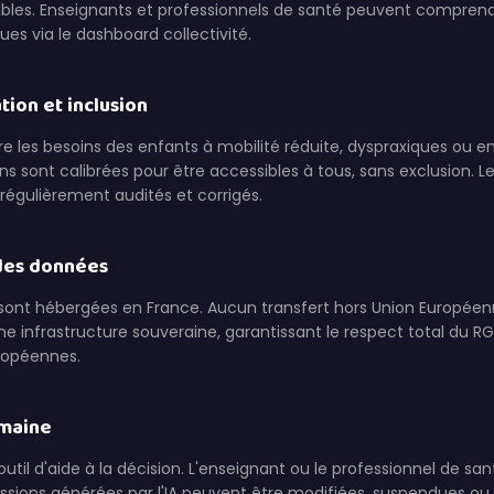
tables. Enseignants et professionnels de santé peuvent compren
ues via le dashboard collectivité.
tion et inclusion
gre les besoins des enfants à mobilité réduite, dyspraxiques ou en
s sont calibrées pour être accessibles à tous, sans exclusion. Le
régulièrement audités et corrigés.
des données
sont hébergées en France. Aucun transfert hors Union Européenn
une infrastructure souveraine, garantissant le respect total du R
ropéennes.
umaine
outil d'aide à la décision. L'enseignant ou le professionnel de sa
missions générées par l'IA peuvent être modifiées, suspendues o