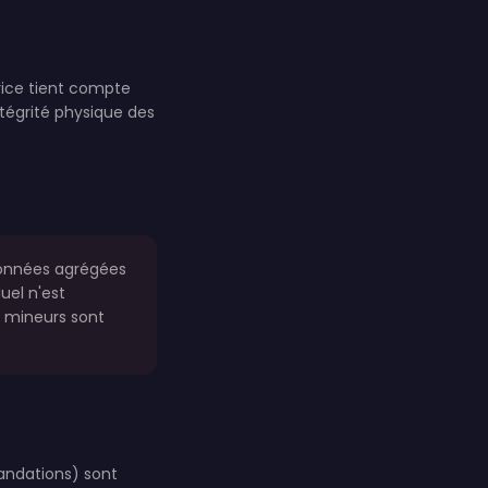
trice tient compte
tégrité physique des
 données agrégées
uel n'est
x mineurs sont
mandations) sont